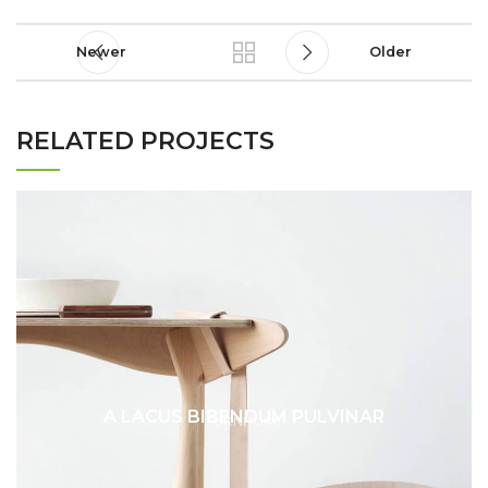
Newer
Older
RELATED PROJECTS
A LACUS BIBENDUM PULVINAR
FURNITURE