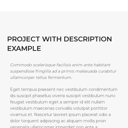
PROJECT WITH DESCRIPTION
EXAMPLE
Commodo scelerisque facilisis enim ante habitant
suspendisse fringilla ad a primis malesuada curabitur
ullamcorper tellus fermentum.
Eget tempus praesent nec vestibulum condimentum
dis suscipit phasellus viverra suscipit vestibulum nunc
feugiat vestibulum eget a semper id elit nullam
vestibulum maecenas convallis volutpat porttitor
vivamus et. Nascetur laoreet ipsum placerat odio a
dolor torquent adipiscing ac aliquam mollis proin
venenatis ullamcorper imperdiet non ante a.