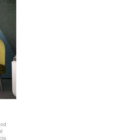
mod
at
iis