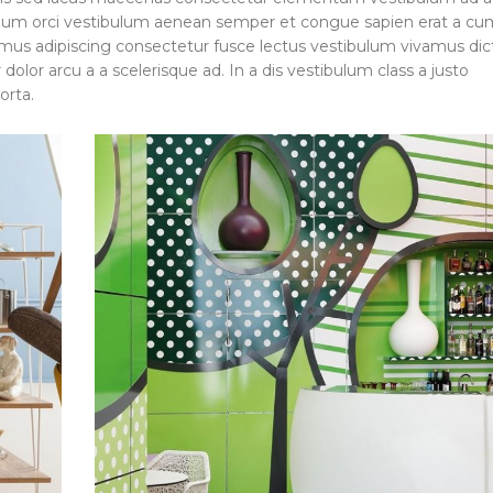
tium orci vestibulum aenean semper et congue sapien erat a cu
r mus adipiscing consectetur fusce lectus vestibulum vivamus di
olor arcu a a scelerisque ad. In a dis vestibulum class a justo
orta.