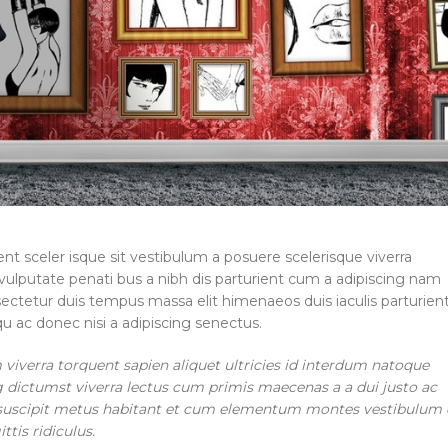
ent sceler isque sit vestibulum a posuere scelerisque viverra
vulputate penati bus a nibh dis parturient cum a adipiscing nam
tetur duis tempus massa elit himenaeos duis iaculis parturie
u ac donec nisi a adipiscing senectus.
iverra torquent sapien aliquet ultricies id interdum natoque
g dictumst viverra lectus cum primis maecenas a a dui justo ac
nt suscipit metus habitant et cum elementum montes vestibulu
tis ridiculus.