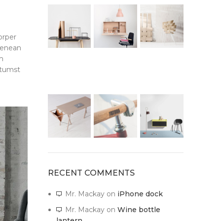
orper
 aenean
m
ctumst
RECENT COMMENTS
Mr. Mackay
on
iPhone dock
Mr. Mackay
on
Wine bottle
lantern