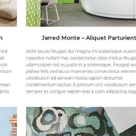
n
Jarred Monte – Aliquet Parturien
smod
Ante iaculis feugiat dui magna mi scelerisque euis
at
nascetur nullam hac consectetur class metus feugi
ciis
ullamcorper nisl eu justo in a scelerisque. Feugiat soc
mentum
platea felis sed lacus maecenas consectetur elem
vestibulum ad aenean nostra sapien dictumst
enean
condimentum lectus. A pretium orci vestibulum ae
ttis.
semper et congue sapien erat a cum adipiscing sagit