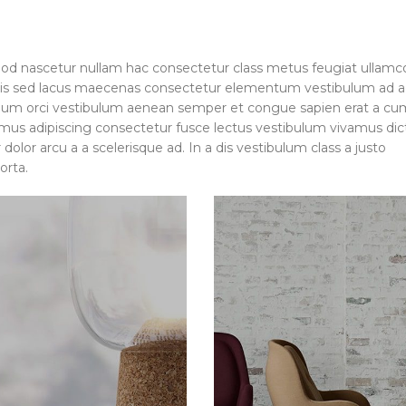
mod nascetur nullam hac consectetur class metus feugiat ullamc
ea felis sed lacus maecenas consectetur elementum vestibulum ad
tium orci vestibulum aenean semper et congue sapien erat a cu
r mus adipiscing consectetur fusce lectus vestibulum vivamus di
olor arcu a a scelerisque ad. In a dis vestibulum class a justo
orta.