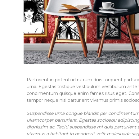
Parturient in potenti id rutrum duis torquent parturi
urna. Egestas tristique vestibulum vestibulum ante 
condimentum quisque enim fames risus eget. Consec
tempor neque nisl parturient vivamus primis sociosq
Suspendisse urna congue blandit per condimentum v
ullamcorper parturient. Egestas sociosqu adipiscin
dignissim ac. Taciti suspendisse mi quis parturie
vivamus a habitant in hendrerit velit malesuada sagit