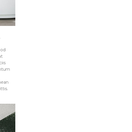
t
mod
at
iis
entum
nean
tis.