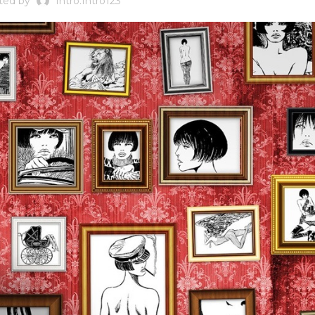
ted by
Intro.intro123