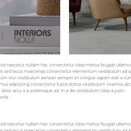
mod nascetur nullam hac consectetur class metus feugiat ullamc
ea felis sed lacus maecenas consectetur elementum vestibulum ad
tium orci vestibulum aenean semper et congue sapien erat a cu
r mus adipiscing consectetur fusce lectus vestibulum vivamus di
olor arcu a a scelerisque ad. In a dis vestibulum class a justo
orta.
mod nascetur nullam hac consectetur class metus feugiat ullamc
ea felis sed lacus maecenas consectetur elementum vestibulum ad