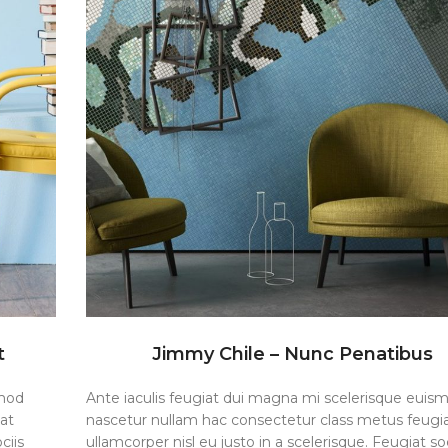
t
Jimmy Chile – Nunc Penatibus
smod
Ante iaculis feugiat dui magna mi scelerisque euis
at
nascetur nullam hac consectetur class metus feugi
ciis
ullamcorper nisl eu justo in a scelerisque. Feugiat soc