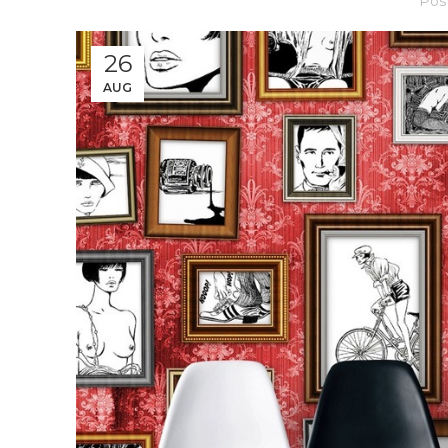
Pos
26
AUG