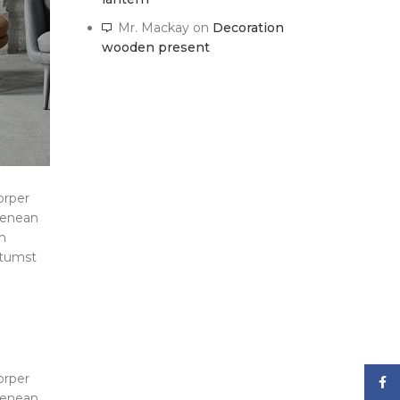
Mr. Mackay
on
Decoration
wooden present
orper
 aenean
m
ctumst
orper
Face
 aenean