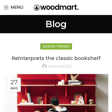
MENU
Blog
DESIGN TRENDS
Reinterprets the classic bookshelf
Intro.intro123
27
AUG