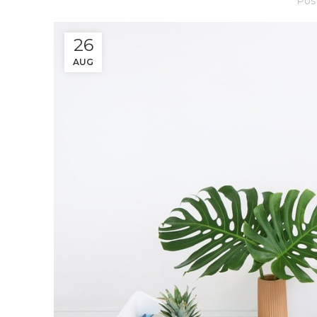
Pos
26
AUG