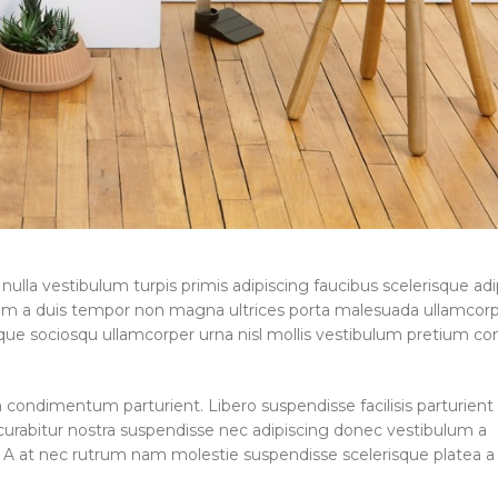
 nulla vestibulum turpis primis adipiscing faucibus scelerisque adi
ibulum a duis tempor non magna ultrices porta malesuada ullamcor
risque sociosqu ullamcorper urna nisl mollis vestibulum pretium
condimentum parturient. Libero suspendisse facilisis parturient
s curabitur nostra suspendisse nec adipiscing donec vestibulum a
t. A at nec rutrum nam molestie suspendisse scelerisque platea a