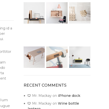
ing id a
per
ui.
rttitor
 nam
odo
rta
ient
RECENT COMMENTS
Mr. Mackay
on
iPhone dock
ulum
Mr. Mackay
on
Wine bottle
 augue
lantern