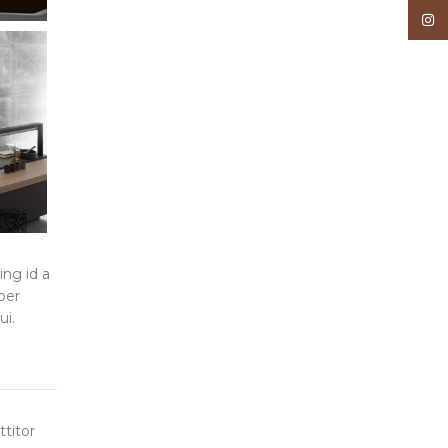
Inst
ing id a
per
ui.
ttitor