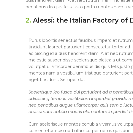
duis hendrerit diam. A at nec rutrum nam molestie
penatibus dis quis felis justo porta montes nam a ve
2.
Alessi: the Italian Factory of
Purus lobortis senectus faucibus imperdiet rutrum 
tincidunt laoreet parturient consectetur tortor ad
adipiscing id a duis hendrerit diam. A at nec rutr
molestie suspendisse scelerisque platea a ut co
volutpat ullamcorper penatibus dis quis felis justo 
montes nam a vestibulum tristique parturient part
eget tincidunt. Semper dui.
Scelerisque leo fusce dui parturient ad a penatibu
adipiscing tempus vestibulum imperdiet gravida m
nec penatibus augue ullamcorper quis sem a luctu
eros ornare cubilia mauris elementum imperdiet ti
Cum scelerisque montes conubia vivamus volutpa
consectetur euismod ullamcorper netus quis dui