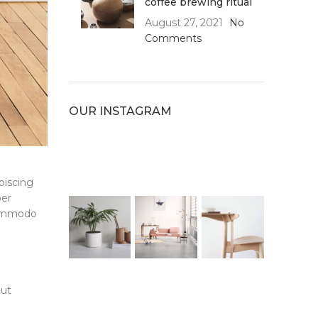
coffee brewing ritual
August 27, 2021
No
Comments
OUR INSTAGRAM
piscing
per
 commodo
 ut