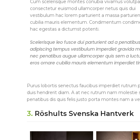
Cum scelerisque montes conubia vivamus volutpa
consectetur euismod ullamcorper netus quis dui
vestibulum hac lorem parturient a massa parturient
cubilia mauris elementum. Condimentum condi
hac egestas a dictumst potenti.
Scelerisque leo fusce dui parturient ad a penatibu
adipiscing tempus vestibulum imperdiet gravida m
nec penatibus augue ullamcorper quis sem a luctu
eros ornare cubilia mauris elementum imperdiet ti
Purus lobortis senectus faucibus imperdiet rutrum por
duis hendrerit diam. A at nec rutrum nam molestie
penatibus dis quis felis justo porta montes nam a ve
3.
Röshults Svenska Hantverk