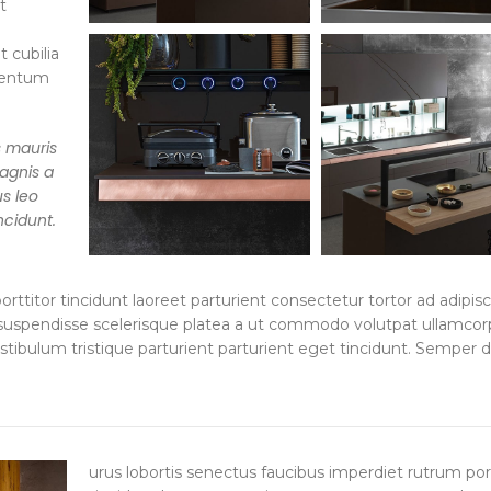
t
 cubilia
mentum
s mauris
agnis a
s leo
ncidunt.
ttitor tincidunt laoreet parturient consectetur tortor ad adipisc
 suspendisse scelerisque platea a ut commodo volutpat ullamcor
stibulum tristique parturient parturient eget tincidunt. Semper d
urus lobortis senectus faucibus imperdiet rutrum por