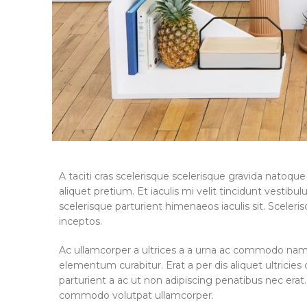
A taciti cras scelerisque scelerisque gravida natoque
aliquet pretium. Et iaculis mi velit tincidunt vest
scelerisque parturient himenaeos iaculis sit. Scele
inceptos.
Ac ullamcorper a ultrices a a urna ac commodo nam 
elementum curabitur. Erat a per dis aliquet ultricie
parturient a ac ut non adipiscing penatibus nec era
commodo volutpat ullamcorper.