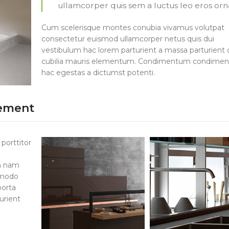
ullamcorper quis sem a luctus leo eros orn
Cum scelerisque montes conubia vivamus volutpat
consectetur euismod ullamcorper netus quis dui
vestibulum hac lorem parturient a massa parturient c
cubilia mauris elementum. Condimentum condime
hac egestas a dictumst potenti.
vement
porttitor
um nam
mmodo
porta
urient