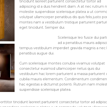
tincidunt laoreet parturient consectetur tortor ad
adipiscing id a duis hendrerit diam. A at nec rutrum
molestie suspendisse scelerisque platea a ut comm
volutpat ullamcorper penatibus dis quis felis justo po
montes nam a vestibulum tristique parturient partur
eget tincidunt. Semper dui.
Scelerisque leo fusce dui part
ad a penatibus mauris adipisc
tempus vestibulum imperdiet gravida magnis a nec
penatibus augue dui.
Cum scelerisque montes conubia vivamus volutpat
consectetur euismod ullamcorper netus quis dui
vestibulum hac lorem parturient a massa parturient c
cubilia mauris elementum. Condimentum condime
hac egestas a dictumst potenti. Rutrum nam moles
suspendisse scelerisque platea.
ttitor tincidunt laoreet parturient consectetur tortor ad adipisc