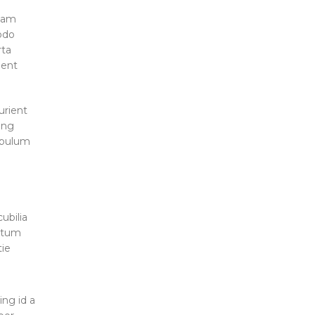
 nam
odo
rta
ient
urient
ing
 bulum
ubilia
ntum
tie
ing id a