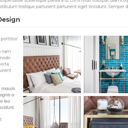
 suspendisse scelerisque platea a ut commodo volutpat ullamcor
stibulum tristique parturient parturient eget tincidunt. Semper d
 Design
porttitor
um nam
mmodo
porta
urient
s mauris
agnis a
s leo
ncidunt.
t