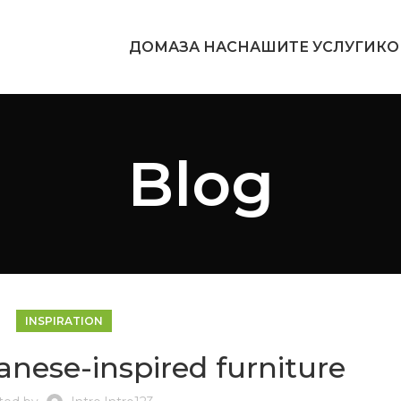
ДОМА
ЗА НАС
НАШИТЕ УСЛУГИ
КО
Blog
INSPIRATION
anese-inspired furniture