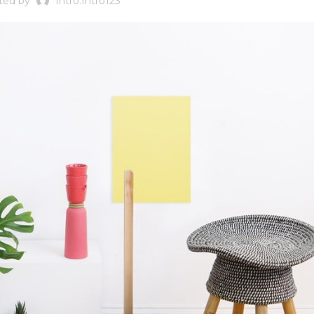
ted by
Intro.intro123