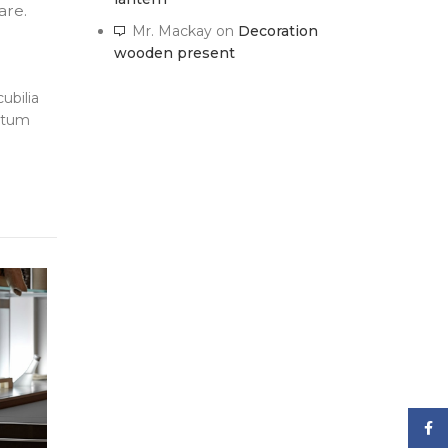
are.
Mr. Mackay
on
Decoration
wooden present
ubilia
ntum
Face