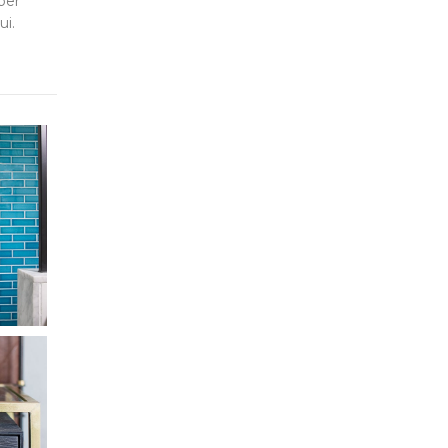
per
ui.